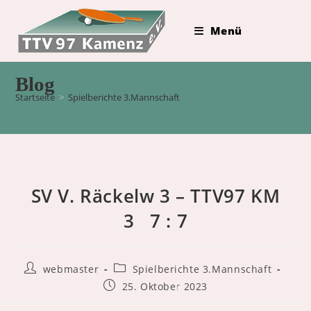
Zum
Inhalt
Menü
springen
Blog
Startseite
>
Spielberichte 3.Mannschaft
SV V. Räckelw 3 – TTV97 KM
3 7 : 7
Beitrags-
Beitrags-
webmaster
Spielberichte 3.Mannschaft
Autor:
Kategorie:
Beitrag
25. Oktober 2023
veröffentlicht: