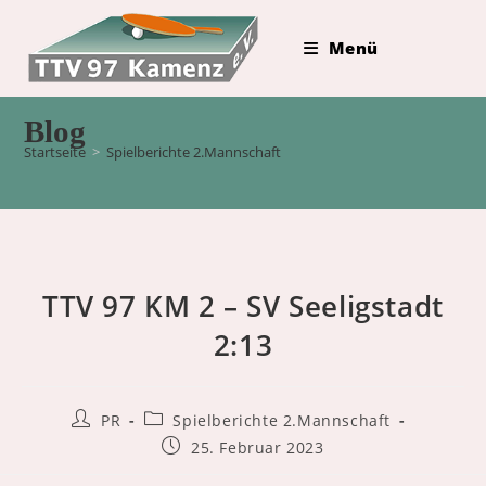
Zum
Inhalt
Menü
springen
Blog
Startseite
>
Spielberichte 2.Mannschaft
TTV 97 KM 2 – SV Seeligstadt
2:13
Beitrags-
Beitrags-
PR
Spielberichte 2.Mannschaft
Autor:
Kategorie:
Beitrag
25. Februar 2023
veröffentlicht: