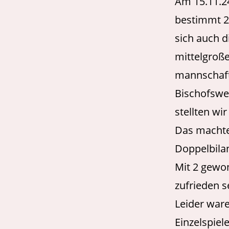
Am 15.11.2
bestimmt 20
sich auch d
mittelgroß
mannschaftl
Bischofswe
stellten wi
Das machte
Doppelbilan
Mit 2 gewo
zufrieden s
Leider war
Einzelspiel