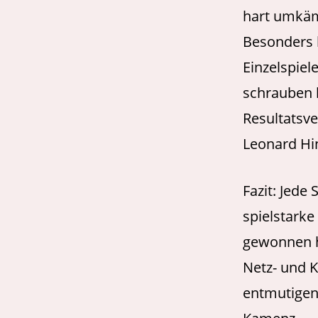
hart umkämp
Besonders 
Einzelspiel
schrauben 
Resultatsve
Leonard Hin
Fazit: Jede
spielstarke
gewonnen h
Netz- und K
entmutigen