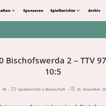
aften
Sponsoren
Spielberichte
Archiv
0 Bischofswerda 2 – TTV 9
10:5
itrags-
Beitrags-
Beitrag
PR
Spielberichte 2.Mannschaft
26. November 2
tor:
Kategorie:
veröffentlicht: