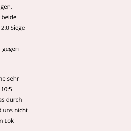
ngen.
 beide
12:0 Siege
r gegen
ine sehr
 10:5
as durch
d uns nicht
n Lok