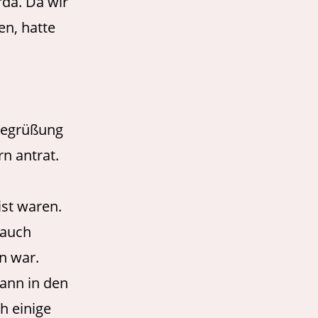
da. Da wir
en, hatte
Begrüßung
rn antrat.
ist waren.
 auch
en war.
ann in den
h einige