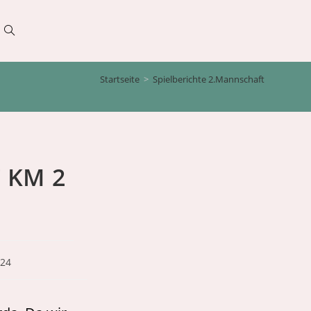
Website-
Startseite
>
Spielberichte 2.Mannschaft
Suche
umschalten
7 KM 2
024