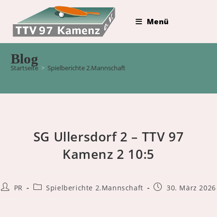
Zum
Inhalt
Menü
springen
Blog
Startseite
>
Spielberichte 2.Mannschaft
SG Ullersdorf 2 – TTV 97
Kamenz 2 10:5
Beitrags-
Beitrags-
Beitrag
PR
Spielberichte 2.Mannschaft
30. März 2026
Autor:
Kategorie:
veröffentlicht: