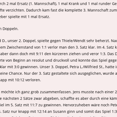
ch 2 mal Ersatz (1. Mannschaft), 1 mal Krank und 1 mal runder Ge
te verzichten. Dadurch kam fast die komplette 3. Mannschaft zum
ber spielte mit 1 mal Ersatz.
en Doppeln.
id D., unser 2. Doppel, spielte gegen Thiele/Wendt sehr beherzt. Na
em Zwischenstand von 1:1 verlor man den 3. Satz klar. Im 4. Satz
 aber dann doch mit 9:11 den kürzeren ziehen und veror 1:3. Das D
ierte von Beginn an resolut und druckvoll und konnte das Spiel geg
lar mit 3:0 gewinnen. Unser 3. Doppel, Petra L./Wilfried St., hatte 
eine Chance. Nur der 3. Satz gestaltete sich ausgeglichen, wurde 
app mit 10:12 verloren.
le möchte ich ganz grob zusammenfassen. Jens musste nach einer 
e nächsten 2 Sätze zwar abgeben, schaffte es aber durch eine käm
iel im 5. Satz mit 11:7 zu gewinnen. Hervorzuheben wäre noch Pet
 4. Satz nur knapp mit 12:14 an Susann ginn und somit das Spiel 1:3