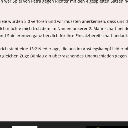
n war Spiel von Petra gegen Richter mit den 4 gespielten Sätzen n
iele wurden 3:0 verloren und wir mussten anerkennen, dass uns d
 Ich möchte mich trotzdem im Namen unserer 2. Mannschaft bei d
und Spielerinnen ganz herzlich für Ihre Einsatzbereitschaft bedank
trich steht eine 13:2 Niederlage, die uns im Abstiegskampf leider n
im gleichen Zuge Bühlau ein überraschendes Unentschieden gegen 