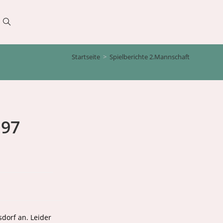
Website-
Startseite
>
Spielberichte 2.Mannschaft
Suche
umschalten
 97
sdorf an. Leider