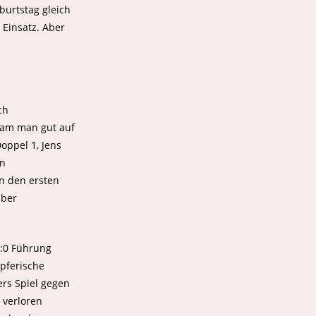
burtstag gleich
 Einsatz. Aber
ch
 kam man gut auf
oppel 1, Jens
en
in den ersten
aber
2:0 Führung
pferische
ers Spiel gegen
 verloren