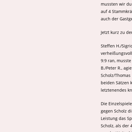
mussten wir dur
auf 4 Stammkräf
auch der Gastge
Jetzt kurz zu d
Steffen H./Sigr
verheißungsvoll
9:9 ran, musste
B./Peter R., ag
Scholz/Thomas k
beiden Sätzen k
letztenendes kn
Die Einzelspie
gegen Scholz di
Leistung das Sp
Scholz, als der