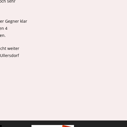
och sehr
er Gegner klar
en 4
en.
icht weiter
Ullersdorf