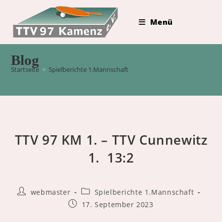
Zum
Inhalt
Menü
springen
Blog
Startseite
>
Spielberichte 1.Mannschaft
TTV 97 KM 1. – TTV Cunnewitz
1. 13:2
Beitrags-
Beitrags-
webmaster
Spielberichte 1.Mannschaft
Autor:
Kategorie:
Beitrag
17. September 2023
veröffentlicht: