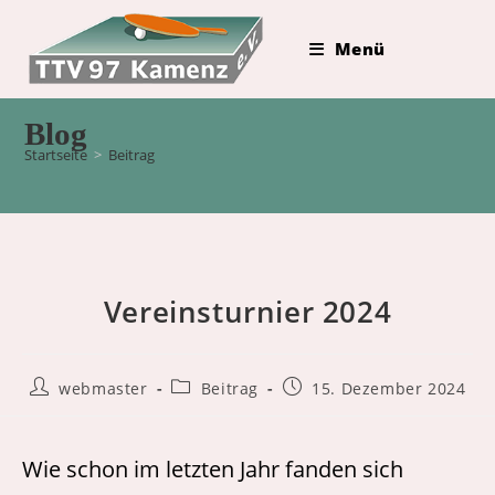
Zum
Inhalt
Menü
springen
Blog
Startseite
>
Beitrag
Vereinsturnier 2024
Beitrags-
Beitrags-
Beitrag
webmaster
Beitrag
15. Dezember 2024
Autor:
Kategorie:
veröffentlicht:
Wie schon im letzten Jahr fanden sich