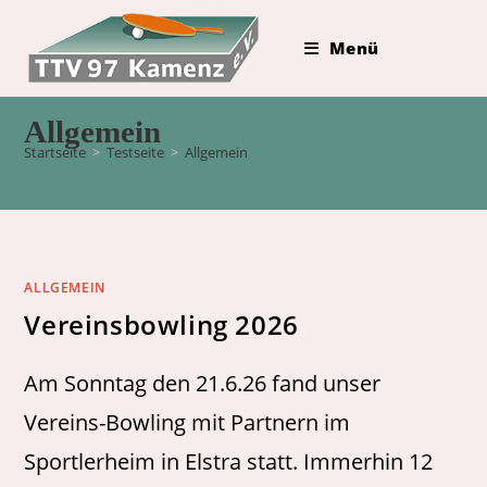
Zum
Inhalt
Menü
springen
Allgemein
Startseite
>
Testseite
>
Allgemein
ALLGEMEIN
Vereinsbowling 2026
Am Sonntag den 21.6.26 fand unser
Vereins-Bowling mit Partnern im
Sportlerheim in Elstra statt. Immerhin 12