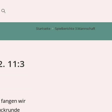
Website-
Startseite
>
Spielberichte 3.Mannschaft
Suche
umschalten
. 11:3
 fangen wir
Rückrunde