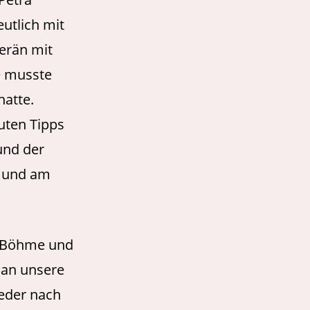
utlich mit
erän mit
ie musste
hatte.
guten Tipps
und der
n und am
n Böhme und
 an unsere
ieder nach