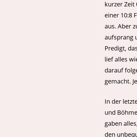
kurzer Zeit
einer 10:8 
aus. Aber z
aufsprang u
Predigt, da
lief alles 
darauf folg
gemacht. Je
In der letz
und Böhme 
gaben alles
den unbequ