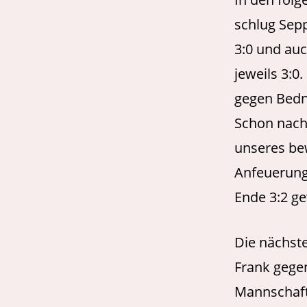
schlug Sep
3:0 und au
jeweils 3:0
gegen Bedn
Schon nach 
unseres be
Anfeuerung
Ende 3:2 g
Die nächst
Frank gegen
Mannschaft