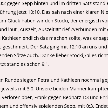
 0:2 gegen Sepp hinten und im dritten Satz stand
Führung jetzt 10:10. Das sah nach einer klaren Ni
um Glück haben wir den Stocki, der energisch v
nd laut „Auszeit, Auszeit!!!!“ rief ?verbunden mit 
s Kathleen endlich das machen sollte, was er sag
wie geschmiert. Der Satz ging mit 12:10 an uns und
enden Sätze auch. Danke lieber Stocki,?alles richt
tzt stand es schon 9:1.
ten Runde siegten Petra und Kathleen nochmal ge
jeweils mit 3:0. Unsere beiden Männer kämpfte
, verloren aber, Frank gegen Bednarz 1:3 und En
em und offensiv spielenden Sepp, mit 0:3. Endst