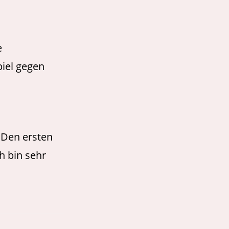
e
iel gegen
. Den ersten
h bin sehr