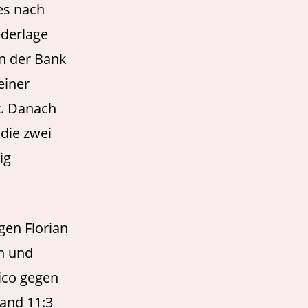
 es nach
ederlage
on der Bank
einer
t. Danach
 die zwei
ig
gen Florian
n und
rico gegen
and 11:3