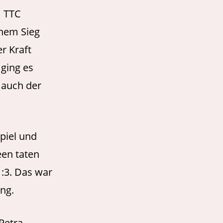
m TTC
inem Sieg
r Kraft
 ging es
 auch der
piel und
een taten
:3. Das war
ing.
Petra