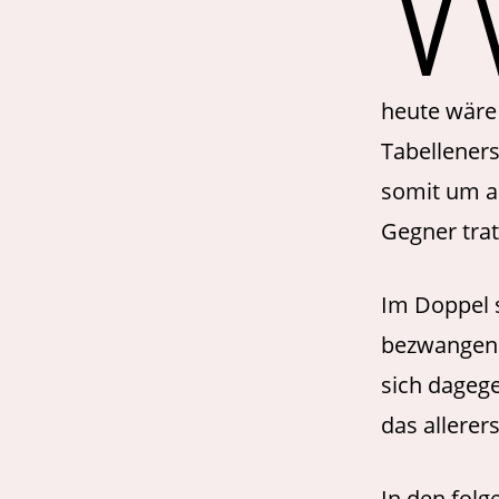
heute wäre 
Tabelleners
somit um al
Gegner tra
Im Doppel s
bezwangen B
sich dageg
das allerer
In den folg