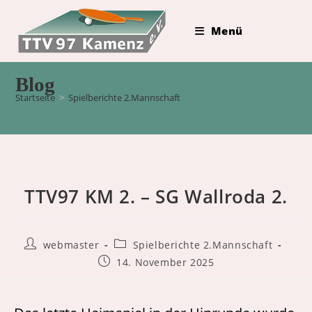
Zum
Inhalt
Menü
springen
Blog
Startseite
>
Spielberichte 2.Mannschaft
TTV97 KM 2. – SG Wallroda 2.
Beitrags-
Beitrags-
webmaster
Spielberichte 2.Mannschaft
Autor:
Kategorie:
Beitrag
14. November 2025
veröffentlicht: