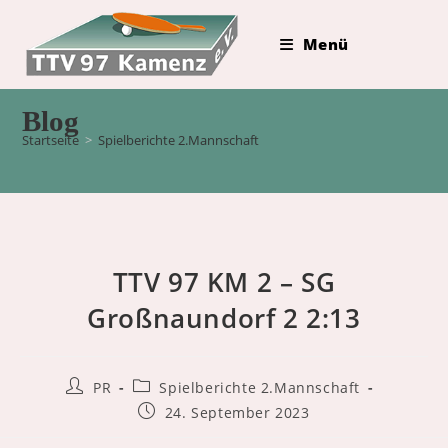
Zum
Inhalt
Menü
springen
Blog
Startseite
>
Spielberichte 2.Mannschaft
TTV 97 KM 2 – SG
Großnaundorf 2 2:13
Beitrags-
Beitrags-
PR
Spielberichte 2.Mannschaft
Autor:
Kategorie:
Beitrag
24. September 2023
veröffentlicht: